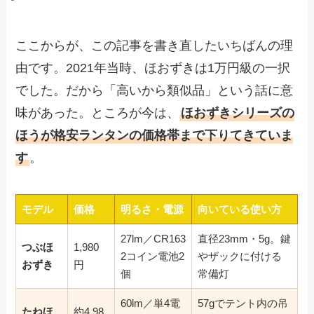
ここからが、この記事を書き直したいちばんの理
由です。2021年当時、ほおずきは1万円級の一択
でした。だから「高いから類似品」という話に意
味があった。ところが今は、
ほおずきシリーズの
ほうが格安ランタンの価格帯まで下りてきていま
す
。
モデル
価格
明るさ・電源
向いている使い方
27lm／CR163
直径23mm・5g。鍵
つぶほ
1,980
2コイン電池2
やザックに付ける
おずき
円
個
常備灯
60lm／単4電
57gでテント内の吊
たねほ
約4,98