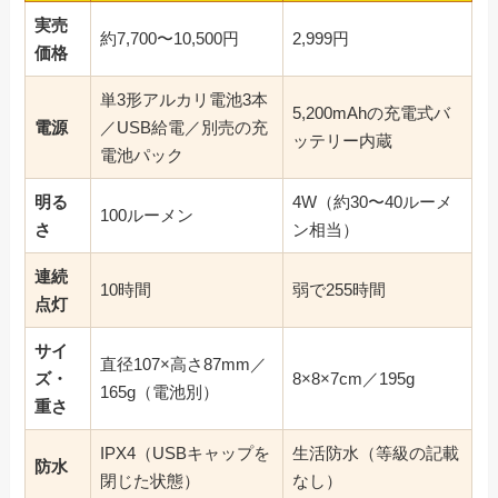
実売
約7,700〜10,500円
2,999円
価格
単3形アルカリ電池3本
5,200mAhの充電式バ
電源
／USB給電／別売の充
ッテリー内蔵
電池パック
明る
4W（約30〜40ルーメ
100ルーメン
さ
ン相当）
連続
10時間
弱で255時間
点灯
サイ
直径107×高さ87mm／
ズ・
8×8×7cm／195g
165g（電池別）
重さ
IPX4（USBキャップを
生活防水（等級の記載
防水
閉じた状態）
なし）