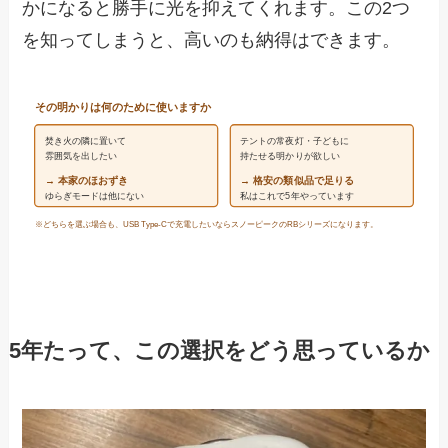
かになると勝手に光を抑えてくれます。この2つ
を知ってしまうと、高いのも納得はできます。
その明かりは何のために使いますか
焚き火の隣に置いて
テントの常夜灯・子どもに
雰囲気を出したい
持たせる明かりが欲しい
→ 本家のほおずき
→ 格安の類似品で足りる
ゆらぎモードは他にない
私はこれで5年やっています
※どちらを選ぶ場合も、USB Type-Cで充電したいならスノーピークのRBシリーズになります。
5年たって、この選択をどう思っているか