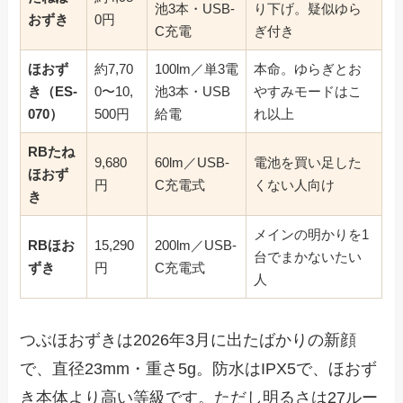
池3本・USB-
り下げ。疑似ゆら
おずき
0円
C充電
ぎ付き
ほおず
約7,70
100lm／単3電
本命。ゆらぎとお
き（ES-
0〜10,
池3本・USB
やすみモードはこ
070）
500円
給電
れ以上
RBたね
9,680
60lm／USB-
電池を買い足した
ほおず
円
C充電式
くない人向け
き
メインの明かりを1
RBほお
15,290
200lm／USB-
台でまかないたい
ずき
円
C充電式
人
つぶほおずきは2026年3月に出たばかりの新顔
で、直径23mm・重さ5g。防水はIPX5で、ほおず
き本体より高い等級です。ただし明るさは27ルー