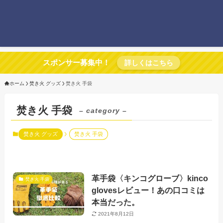
スポンサー募集中！
詳しくはこちら
ホーム
焚き火 グッズ
焚き火 手袋
焚き火 手袋
– category –
焚き火 グッズ
焚き火 手袋
革手袋〈キンコグローブ〉kinco
焚き火 手袋
glovesレビュー！あの口コミは
本当だった。
2021年8月12日